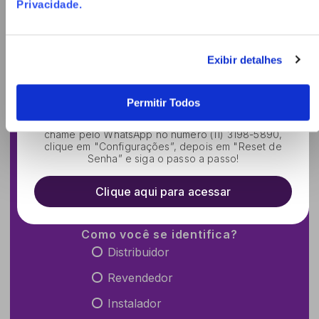
Privacidade
.
Chegou novidade!
Exibir detalhes
Assistente virtual para reset de senha dos
Cadastre-se e fique por dentro
gravadores
Permitir Todos
das novidades Multi GIGA.
Agora, se precisar resetar a senha do seu DVR, nos
chame pelo WhatsApp no número (11) 3198-5890,
clique em "Configurações”, depois em "Reset de
Senha” e siga o passo a passo!
Clique aqui para acessar
Como você se identifica?
Distribuidor
Revendedor
Instalador