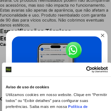
avaria. Os produtos reembalados podem não acompanhar
os acessórios, mas isso não impacta no funcionamento.
Estas avarias são apenas de aparência, que não afetam a
funcionalidade e uso. Produto reembalado com garantia
de 90 dias para vícios ocultos. Não cobrimos eventuais
danos estéticos.
Especificações Técnicas
Especificações Técnicas
Caracteristicas
Uso em Stand By
13,5~13,8V
Uso Cíclico
14,4~14,7V
Corrente Inicial
7.8A
Manutenção
Livre de manutenção
Tipo de Terminal
T1
Capacidade (Ah)
28Ah
Cor
PRETO
Peso do produto
7410g
Aviso de uso de cookies
Largura do produto
12.5cm
Altura do produto
18cm
Utilizamos cookies em nosso website. Clique em “Permitir
Comprimento do produto
16cm
todos” ou “Exibir detalhes” para configurar suas
preferências. Saiba mais em nossa
Política de