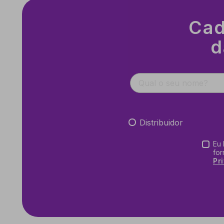
Cad
d
Distribuidor
Eu 
for
Pr