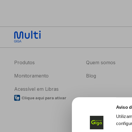
Produtos
Quem somos
Monitoramento
Blog
Acessível em Libras
Clique aqui para ativar
Aviso d
Utiliza
configu