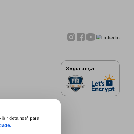
Segurança
Permitir 
ibir detalhes” para
idade
.