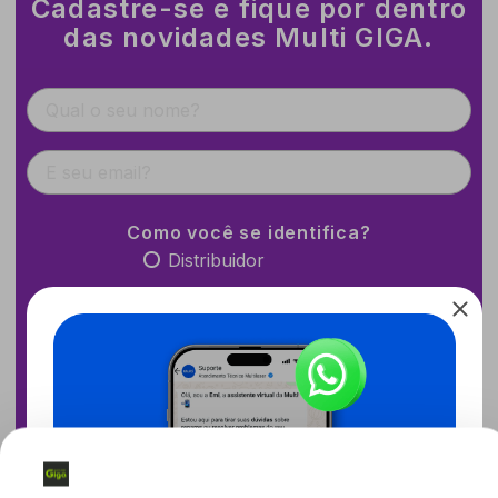
Cadastre-se e fique por dentro
das novidades Multi GIGA.
Como você se identifica?
Distribuidor
Revendedor
Instalador
Cliente final
Outro
Eu li, estou ciente das condições de tratamento dos