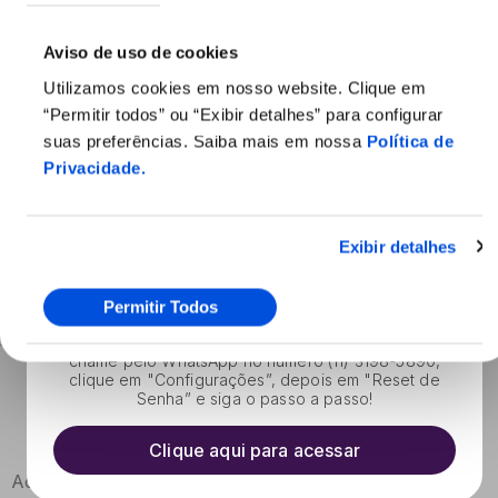
meus dados pessoais e forneço meu consentimento,
conforme descrito na
Política de Privacidade
.
Aviso de uso de cookies
Utilizamos cookies em nosso website. Clique em
“Permitir todos” ou “Exibir detalhes” para configurar
suas preferências. Saiba mais em nossa
Política de
Privacidade
.
Chegou novidade!
Exibir detalhes
Assistente virtual para reset de senha dos
gravadores
Permitir Todos
Agora, se precisar resetar a senha do seu DVR, nos
chame pelo WhatsApp no número (11) 3198-5890,
clique em "Configurações”, depois em "Reset de
Senha” e siga o passo a passo!
Produtos
Monitoramento
Clique aqui para acessar
Acessível em Libras